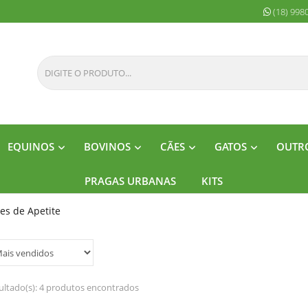
(18) 998
EQUINOS
BOVINOS
CÃES
GATOS
OUTRO
PRAGAS URBANAS
KITS
es de Apetite
ultado(s):
4 produtos encontrados