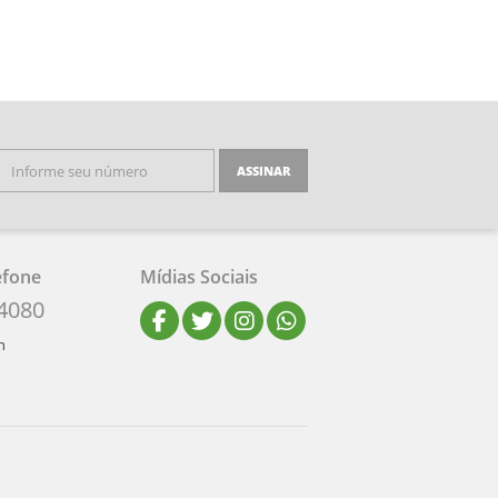
ASSINAR
efone
Mídias Sociais
-4080
h