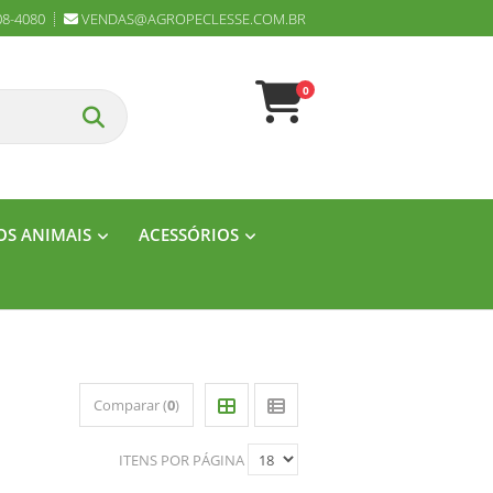
08-4080
VENDAS@AGROPECLESSE.COM.BR
0
S ANIMAIS
ACESSÓRIOS
Comparar (
0
)
ITENS POR PÁGINA