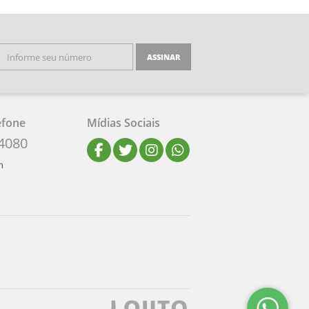
ASSINAR
efone
Mídias Sociais
-4080
h