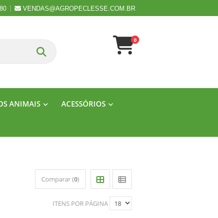
080
VENDAS@AGROPECLESSE.COM.BR
0
S ANIMAIS
ACESSÓRIOS
Comparar (
0
)
ITENS POR PÁGINA