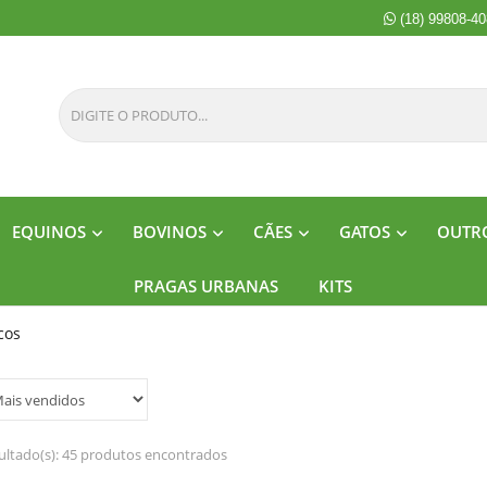
(18) 99808-4
EQUINOS
BOVINOS
CÃES
GATOS
OUTRO
PRAGAS URBANAS
KITS
cos
ultado(s):
45 produtos encontrados