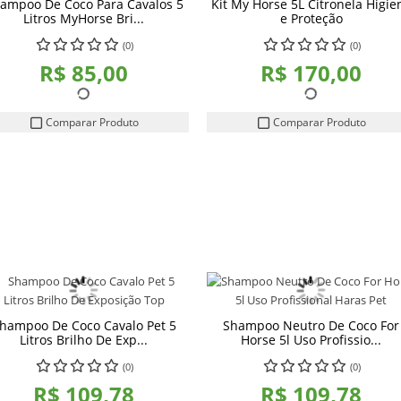
ampoo De Coco Para Cavalos 5
Kit My Horse 5L Citronela Higie
Litros MyHorse Bri...
e Proteção
(0)
(0)
R$ 85,00
R$ 170,00
Comparar Produto
Comparar Produto
hampoo De Coco Cavalo Pet 5
Shampoo Neutro De Coco For
Litros Brilho De Exp...
Horse 5l Uso Profissio...
(0)
(0)
R$ 109,78
R$ 109,78