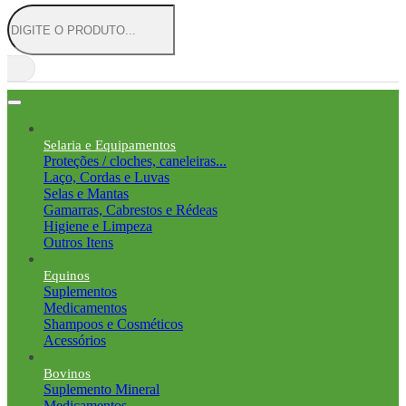
Selaria e Equipamentos
Proteções / cloches, caneleiras...
Laço, Cordas e Luvas
Selas e Mantas
Gamarras, Cabrestos e Rédeas
Higiene e Limpeza
Outros Itens
Equinos
Suplementos
Medicamentos
Shampoos e Cosméticos
Acessórios
Bovinos
Suplemento Mineral
Medicamentos