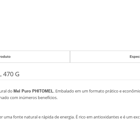
roduto
Espec
 470 G
ural do
. Embalado em um formato prático e econômi
Mel Puro PHITOMEL
finado com inúmeros benefícios.
 uma fonte natural e rápida de energia. É rico em antioxidantes e é um ex