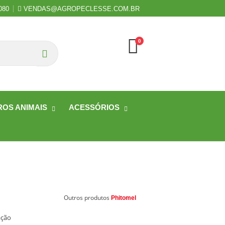
080
VENDAS@AGROPECLESSE.COM.BR
0
OS ANIMAIS
ACESSÓRIOS
Outros produtos
Phitomel
ação