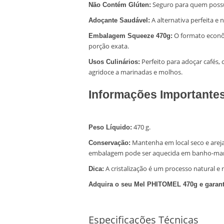
Seguro para quem possui
Não Contém Glúten:
A alternativa perfeita e n
Adoçante Saudável:
O formato econôm
Embalagem Squeeze 470g:
porção exata.
Perfeito para adoçar cafés,
Usos Culinários:
agridoce a marinadas e molhos.
Informações Importante
470 g.
Peso Líquido:
Mantenha em local seco e arejad
Conservação:
embalagem pode ser aquecida em banho-maria 
A cristalização é um processo natural e 
Dica:
Adquira o seu Mel PHITOMEL 470g e garanta
Especificações Técnicas