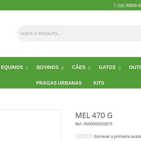
(18) 99808-4
EQUINOS
BOVINOS
CÃES
GATOS
OUTR
PRAGAS URBANAS
KITS
MEL 470 G
Ref.:
0000000020879
Escrever a primeira avali