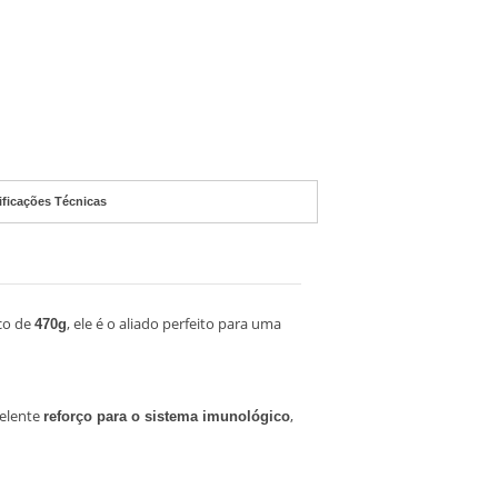
ificações Técnicas
co de
, ele é o aliado perfeito para uma
470g
celente
,
reforço para o sistema imunológico