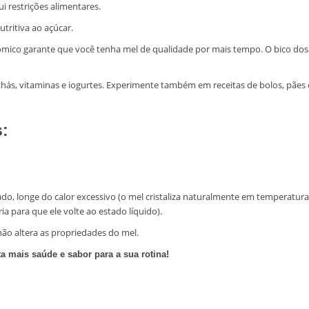
 restrições alimentares.
utritiva ao açúcar.
ico garante que você tenha mel de qualidade por mais tempo. O bico dosado
 chás, vitaminas e iogurtes. Experimente também em receitas de bolos, pães
s:
o, longe do calor excessivo (o mel cristaliza naturalmente em temperaturas 
para que ele volte ao estado líquido).
não altera as propriedades do mel.
 mais saúde e sabor para a sua rotina!