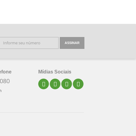
ASSINAR
efone
Mídias Sociais
4080
h