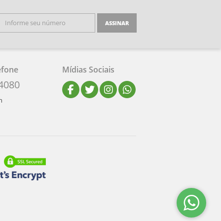
ASSINAR
efone
Mídias Sociais
-4080
h