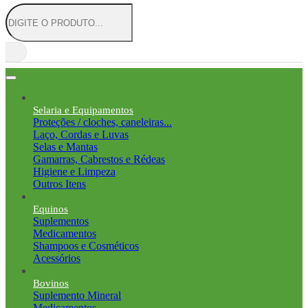
Selaria e Equipamentos
Proteções / cloches, caneleiras...
Laço, Cordas e Luvas
Selas e Mantas
Gamarras, Cabrestos e Rédeas
Higiene e Limpeza
Outros Itens
Equinos
Suplementos
Medicamentos
Shampoos e Cosméticos
Acessórios
Bovinos
Suplemento Mineral
Medicamentos